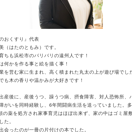
のおくすり』代表
美（はたのともみ）です。
育ちも浜松市のバリバリの遠州人です！
は何かを作る事と絵を描く事！
業を営む家に生まれ、高く積まれた丸太の上が遊び場でし
でも木の香りや温かみが大好きです！
出産後に、産後うつ、躁うつ病、摂食障害、対人恐怖所、
障がいを同時経験し、6年間闘病生活を送っていました。
種類の薬を処方され家事育児はほぼ出来ず、家の中はゴミ屋
した。
出会ったのが一冊の片付けの本でした。