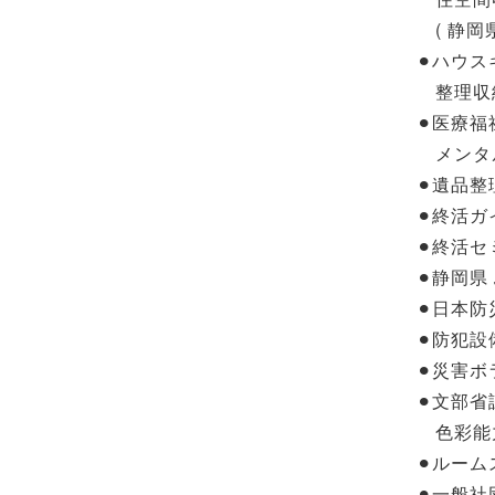
( 静岡
⚫︎ハウ
整理収
⚫︎医療
メンタ
⚫︎遺品整
⚫︎終活
⚫︎終活
⚫︎静岡
⚫︎日本
⚫︎防犯設
⚫︎災害
⚫︎文部
色彩能
⚫︎ルー
⚫︎一般