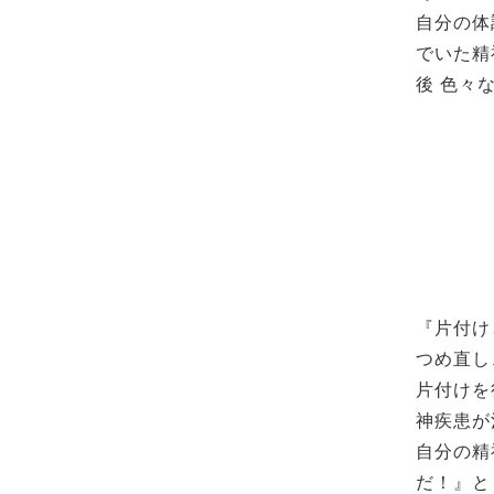
自分の体
でいた精
後 色々
『片付け
つめ直し
片付けを
神疾患が
自分の精
だ！』と