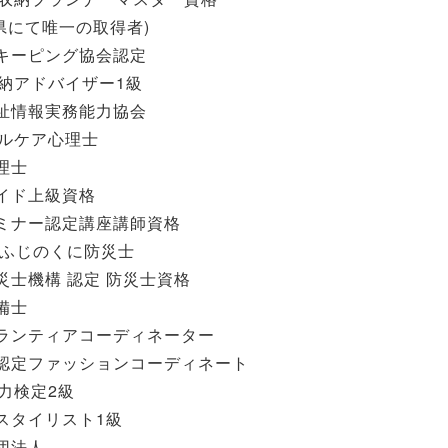
県にて唯一の取得者)
スキーピング協会認定
納アドバイザー1級
福祉情報実務能力協会
ルケア心理士
理士
ガイド上級資格
セミナー認定講座講師資格
県 ふじのくに防災士
防災士機構 認定 防災士資格
備士︎
ボランティアコーディネーター
省認定ファッションコーディネート
力検定2級
ムスタイリスト1級
社団法人