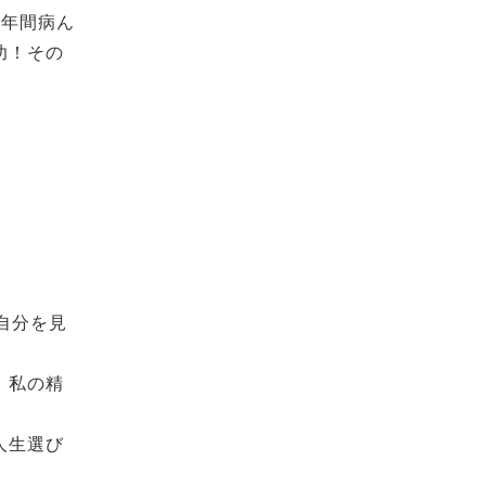
6年間病ん
功！その
自分を見
、私の精
人生選び