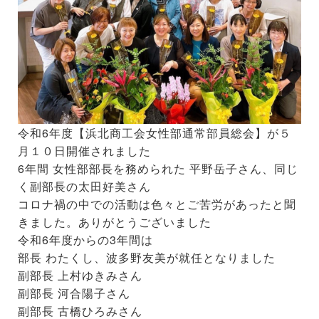
令和6年度【浜北商工会女性部通常部員総会】が５
月１０日開催されました
6年間 女性部部長を務められた 平野岳子さん、同じ
く副部長の太田好美さん
コロナ禍の中での活動は色々とご苦労があったと聞
きました。ありがとうございました
令和6年度からの3年間は
部長 わたくし、波多野友美が就任となりました
副部長 上村ゆきみさん
副部長 河合陽子さん
副部長 古橋ひろみさん