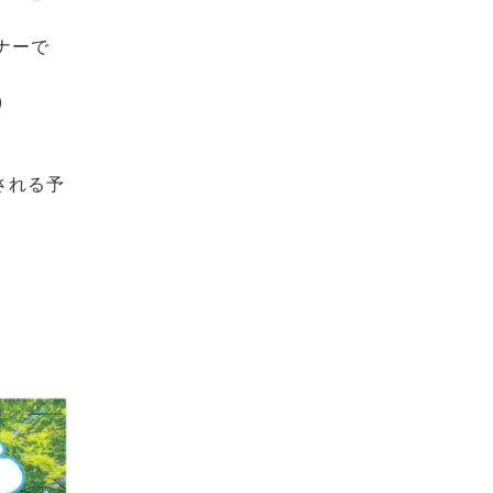
ナーで
)
される予